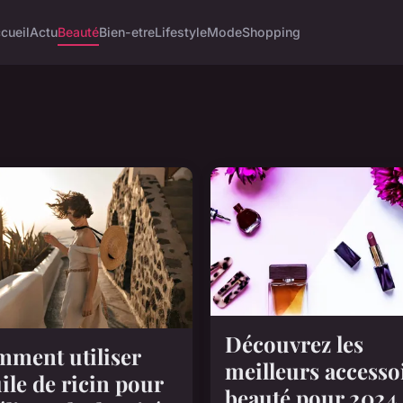
cueil
Actu
Beauté
Bien-etre
Lifestyle
Mode
Shopping
Découvrez les
ment utiliser
meilleurs accesso
uile de ricin pour
beauté pour 2024