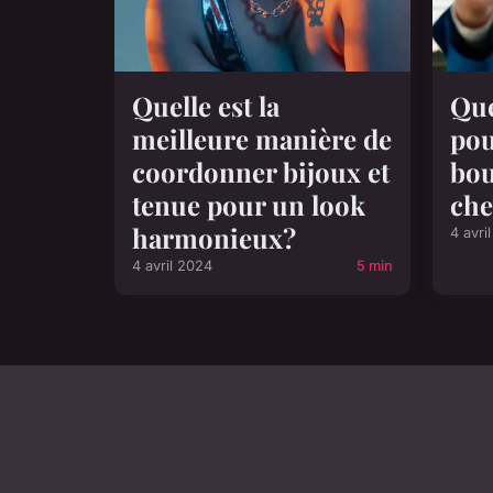
Quelle est la
Que
meilleure manière de
pou
coordonner bijoux et
bou
tenue pour un look
che
harmonieux?
4 avri
4 avril 2024
5 min