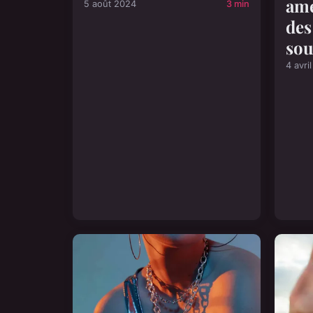
amé
5 août 2024
3 min
des
sou
4 avri