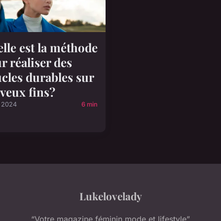
lle est la méthode
r réaliser des
cles durables sur
veux fins?
l 2024
6 min
Lukelovelady
“Votre magazine féminin mode et lifestyle”