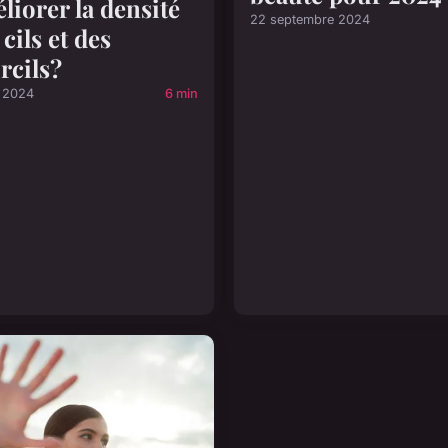
liorer la densité
22 septembre 2024
 cils et des
rcils?
l 2024
6 min