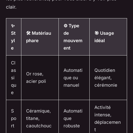
clair.
✨
⚙️ Type
St
🛠️ Matériau
de
🎯 Usage
yl
phare
mouvem
idéal
e
ent
Cl
as
Automati
Quotidien
Or rose,
si
que ou
élégant,
acier poli
qu
manuel
cérémonie
e
Activité
S
Céramique,
Automati
intense,
po
titane,
que
déplacemen
rt
caoutchouc
robuste
t