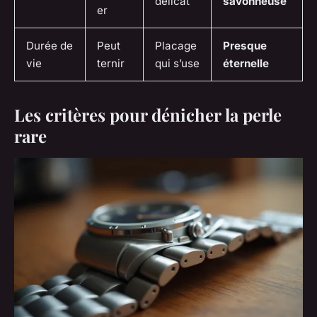
délicat
savonneuse
er
Durée de
Peut
Placage
Presque
vie
ternir
qui s’use
éternelle
Les critères pour dénicher la perle
rare