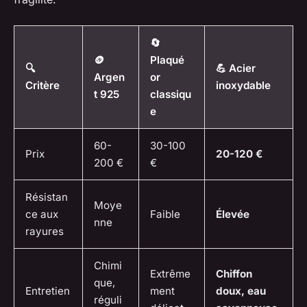
🔄
🪙
Plaqué
🔍
💪 Acier
Argen
or
Critère
inoxydable
t 925
classiqu
e
60-
30-100
Prix
20-120 €
200 €
€
Résistan
Moye
ce aux
Faible
Élevée
nne
rayures
Chimi
Extrême
Chiffon
que,
Entretien
ment
doux, eau
réguli