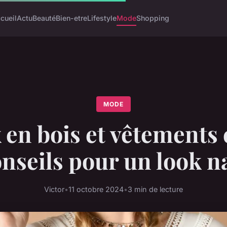
cueil
Actu
Beauté
Bien-etre
Lifestyle
Mode
Shopping
MODE
 en bois et vêtements e
onseils pour un look n
Victor
•
11 octobre 2024
•
3 min de lecture