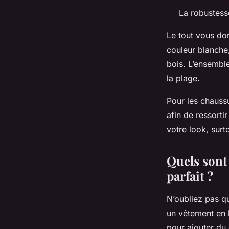
La robustess
Le tout vous don
couleur blanche,
bois. L’ensemble
la plage.
Pour les chauss
afin de ressort
votre look, surt
Quels sont 
parfait ?
N’oubliez pas q
un vêtement en l
pour ajouter du