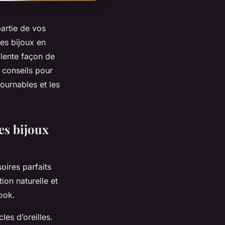
partie de vos
es bijoux en
llente façon de
s conseils pour
tournables et les
s bijoux
oires parfaits
ion naturelle et
look.
les d’oreilles.