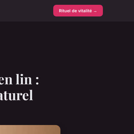
Rituel de vitalité →
n lin :
aturel