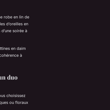
ne robe en lin de
es d’oreilles en
s d’une soirée à
ttines en daim
 cohérence à
 un duo
ous choisissez
iques ou floraux