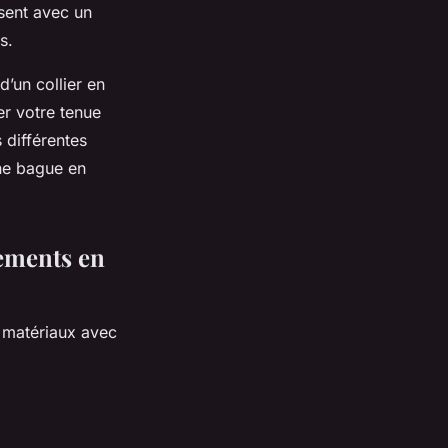
isent avec un
is.
d’un collier en
er votre tenue
 différentes
ne bague en
ements en
s matériaux avec