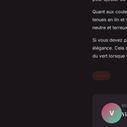
Quant aux couleu
tenues en lin et
neutre et terre
Si vous devez po
élégance. Cela d
du vert lorsque 
Mode
EC
V
Vi