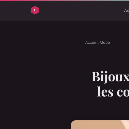
Ac
Accueil
›
Mode
Bijoux
les c